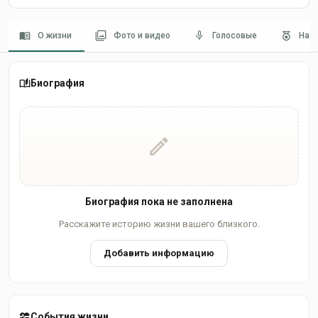
О жизни
Фото и видео
Голосовые
Наг
Биография
Биография пока не заполнена
Расскажите историю жизни вашего близкого.
Добавить информацию
События жизни