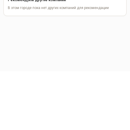
В этом городе пока нет других компаний для рекомендации
Память живет, пока мы ее храним
Заботьтесь о месте памяти с любовью и уважением — мы
поможем вам в этом.